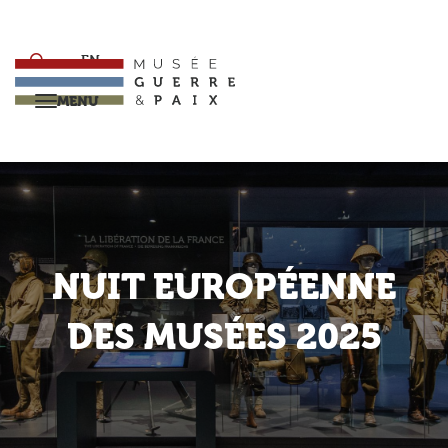
Aller
au
contenu
EN
principal
MENU
Retour
NUIT EUROPÉENNE
DES MUSÉES 2025