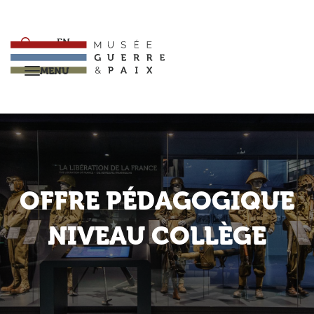
Aller
au
contenu
EN
principal
MENU
Retour
OFFRE PÉDAGOGIQUE
NIVEAU COLLÈGE