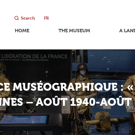
Search
FR
HOME
THE MUSEUM
A LAN
E MUSÉOGRAPHIQUE : «
NES – AOÛT 1940-AOÛT 