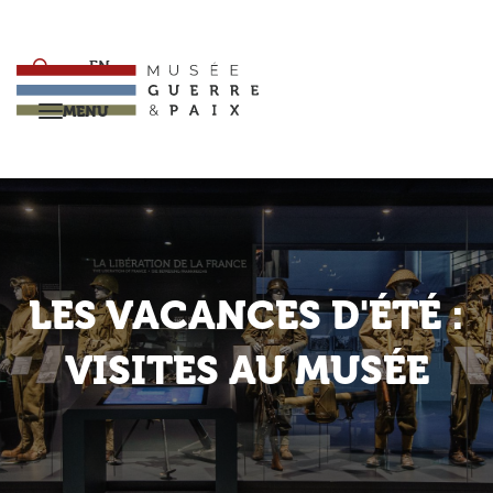
Aller
au
contenu
EN
principal
MENU
Retour
LES VACANCES D'ÉTÉ :
VISITES AU MUSÉE