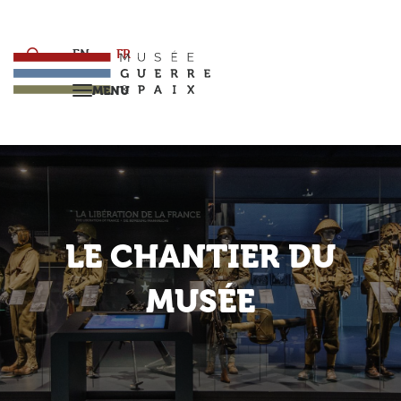
Skip
to
main
EN
FR
content
MENU
Retour
LE CHANTIER DU
MUSÉE